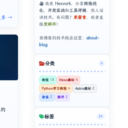
我是
Hexvork
，分享
网络优
化
、
开发实战
和
工具评测
，用人话
多 →
讲技术。有问题？
来留言
，或者直
接
发邮件
！
我博客的技术栈在这里：
about-
blog
分类
6
教程
10
Hexo建站
4
Python学习教程
4
Astro建站
2
杂谈
2
测评
2
说的
标签
24