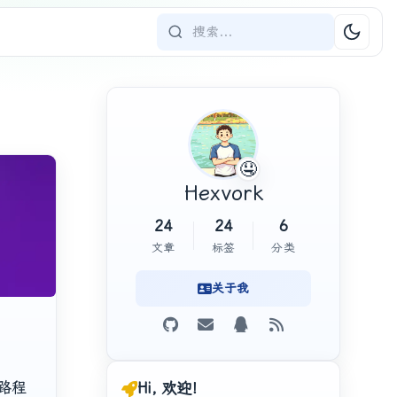
🤤
Hexvork
24
24
6
文章
标签
分类
关于我
腾路程
Hi, 欢迎！