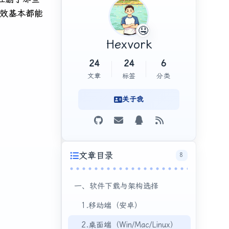
效基本都能
🤤
Hexvork
24
24
6
文章
标签
分类
关于我
文章目录
8
一、软件下载与架构选择
1.移动端（安卓）
2.桌面端（Win/Mac/Linux）