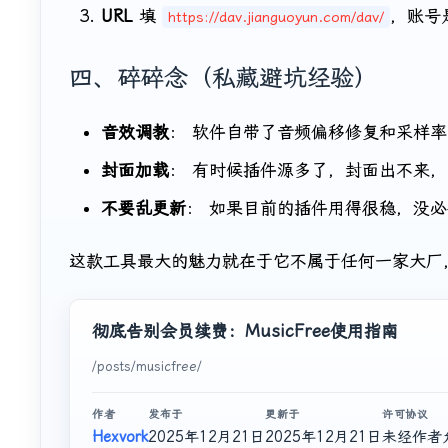
URL
填
，账号
https://dav.jianguoyun.com/dav/
四、碎碎念（私藏避坑经验）
音效调教
： 软件自带了音频偏移修复和采样
封面加载
： 有时候插件源多了，封面出不来
不要乱更新
： 如果目前的插件用得很稳，没
这款工具最大的魅力就在于它不属于任何一家大厂
彻底告别会员续费：MusicFree使用指南
/posts/musicfree/
作者
发布于
更新于
许可协议
Hexvork
2025年12月21日
2025年12月21日
未经作者