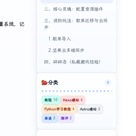
二、核心灵魂：配置音源插件
三、进阶玩法：歌单迁移与云同
古董系统，记
步
1.歌单导入
2.坚果云多端同步
四、碎碎念（私藏避坑经验）
分类
6
教程
10
Hexo建站
4
Python学习教程
4
Astro建站
2
杂谈
2
测评
2