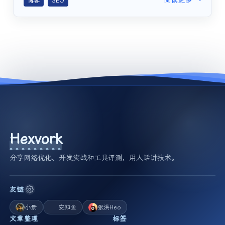
阅读更多 →
博客
SEO
Hexvork
分享网络优化、开发实战和工具评测，用人话讲技术。
友链
小景
安知鱼
张洪Heo
文章整理
标签