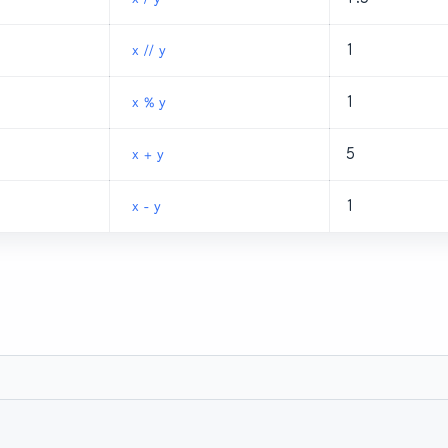
1
x // y
1
x % y
5
x + y
1
x - y