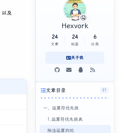
、以及
🤤
Hexvork
24
24
6
文章
标签
分类
关于我
文章目录
21
一、运算符优先级
1.运算符优先级表
除法运算的坑