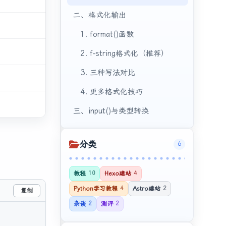
二、格式化输出
1. format()函数
2. f-string格式化（推荐）
3. 三种写法对比
4. 更多格式化技巧
三、input()与类型转换
1. input()的本质
分类
6
2. 类型转换的三种写法
四、常见错误与解决
教程
10
Hexo建站
4
1. 忘记类型转换
Python学习教程
4
Astro建站
2
复制
杂谈
2
测评
2
2. 转换失败