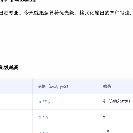
出更专业。今天就把运算符优先级、格式化输出的三种写法
先级越高
：
示例（x=3, y=2）
结果
9（3的2次方）
x ** y
6
x * y
）
1.5
x / y