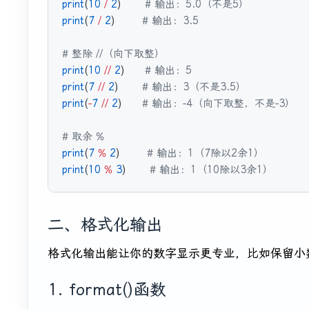
print
(
10
 /
 2
)       
# 输出：5.0（不是5）
print
(
7
 /
 2
)        
# 输出：3.5
# 整除 //（向下取整）
print
(
10
 //
 2
)      
# 输出：5
print
(
7
 //
 2
)       
# 输出：3（不是3.5）
print
(
-
7
 //
 2
)      
# 输出：-4（向下取整，不是-3）
# 取余 %
print
(
7
 %
 2
)        
# 输出：1（7除以2余1）
print
(
10
 %
 3
)       
# 输出：1（10除以3余1）
二、格式化输出
格式化输出能让你的数字显示更专业，比如保留小
1. format()函数